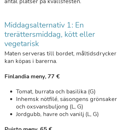
antal platser på kvällsfesten.
Middagsalternativ 1: En
trerättersmiddag, kött eller
vegetarisk
Maten serveras till bordet, måltidsdrycker
kan köpas i barerna.
Finlandia meny, 77 €
Tomat, burrata och basilika (G)
Inhemsk nötfilé, säsongens grönsaker
och oxsvansbuljong (L, G)
Jordgubb, havre och vanilj (L, G)
Puisto meny, 65 €