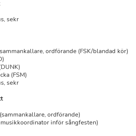
t
s, sekr
 sammankallare, ordförande (FSK/blandad kör)
D)
 (DUNK)
cka (FSM)
s, sekr
t
n (sammankallare, ordförande)
smusikkoordinator inför sångfesten)