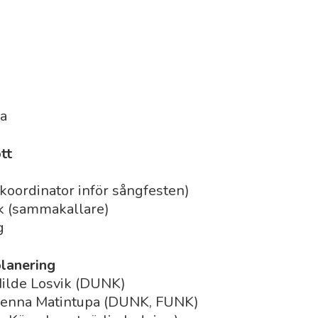
a
tt
koordinator inför sångfesten)
k (sammakallare)
g
planering
Hilde Losvik (DUNK)
 Jenna Matintupa (DUNK, FUNK)