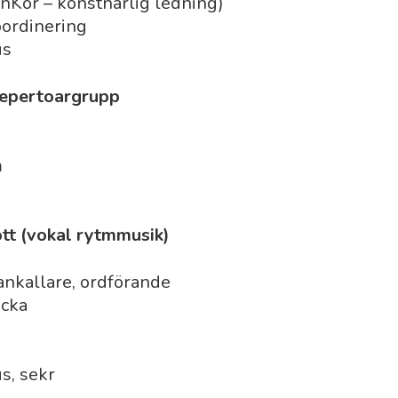
nKör – konstnärlig ledning)
oordinering
us
repertoargrupp
m
t (vokal rytmmusik)
ankallare, ordförande
acka
s, sekr