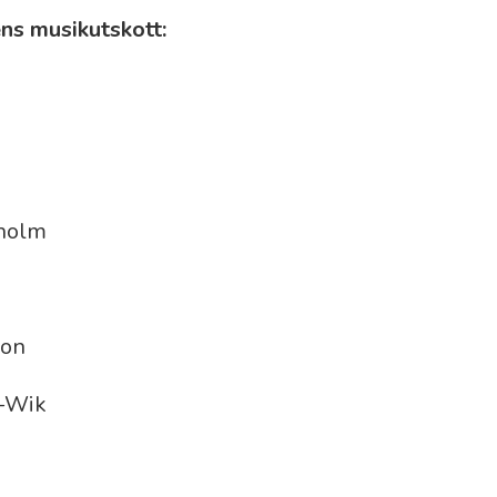
ns musikutskott:
rholm
son
n-Wik