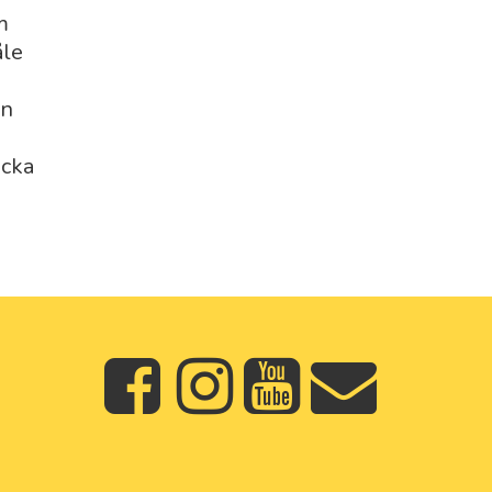
öm
åle
nn
acka