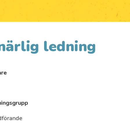
närlig ledning
are
ningsgrupp
rdförande