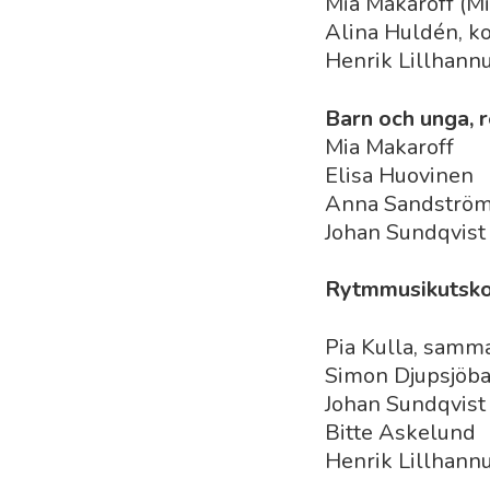
Mia Makaroff (Mi
Alina Huldén, k
Henrik Lillhann
Barn och unga, 
Mia Makaroff
Elisa Huovinen
Anna Sandströ
Johan Sundqvist
Rytmmusikutskot
Pia Kulla, samm
Simon Djupsjöb
Johan Sundqvist
Bitte Askelund
Henrik Lillhannu