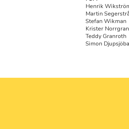
Henrik Wikstr
Martin Segerstr
Stefan Wikman
Krister Norrgra
Teddy Granroth
Simon Djupsjöb