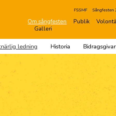
FSSMF
Sångfesten
Om sångfesten
Publik
Volontä
Galleri
närlig ledning
Historia
Bidragsgivar