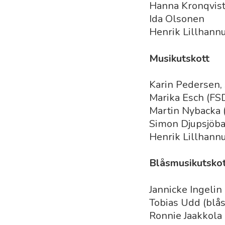
Hanna Kronqvis
Ida Olsonen
Henrik Lillhannu
Musikutskott
Karin Pedersen,
Marika Esch (FS
Martin Nybacka
Simon Djupsjöba
Henrik Lillhannu
Blåsmusikutskot
Jannicke Ingeli
Tobias Udd (blå
Ronnie Jaakkola